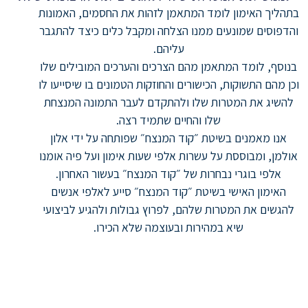
ית.
אודות
ייעוץ וליווי לארגונים ומנהלים
בתהליך האימון לומד המתאמן לזהות את החסמים, האמונות
גישור עסקי
קורס מנהיגות מגשרת לצעירים
והדפוסים שמונעים ממנו הצלחה ומקבל כלים כיצד להתגבר
אימון אישי להצלחה
סיפורי הצלחה
עליהם.
בנוסף, לומד המתאמן מהם הצרכים והערכים המובילים שלו
וכן מהם התשוקות, הכישורים והחוזקות הטמונים בו שיסייעו לו
אימון לניהול קונפליקטים
החזון שלי
להשיג את המטרות שלו ולהתקדם לעבר התמונה המנצחת
שלו והחיים שתמיד רצה.
אימון זוגי
ניסיון מקצועי
אנו מאמנים בשיטת ״קוד המנצח״ שפותחה על ידי אלון
אולמן, ומבוססת על עשרות אלפי שעות אימון ועל פיה אומנו
אלפי בוגרי נבחרות של ״קוד המנצח״ בעשור האחרון.
הצוות שלי
האימון האישי בשיטת ״קוד המנצח״ סייע לאלפי אנשים
להגשים את המטרות שלהם, לפרוץ גבולות ולהגיע לביצועי
שיא במהירות ובעוצמה שלא הכירו.