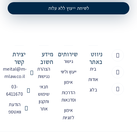
לשיחת ייעוץ ללא עלות
ניווט
שירותים
מידע
יצירת
באתר
חשוב
קשר
גישור
בית
הצהרת
meital@m-
ייעוץ וליווי
נגישות
mlaw.co.il
אודות
אימון
תנאי
03-
בלוג
הדרכות
שימוש
6411670
וסדנאות
ותקנון
הודעת
אתר
אימון
וואטספ
לזוגיות